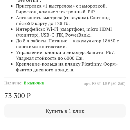
"без сетки".
Пристрелка «1 выстрелом» с заморозкой.
Гироскоп, компас электронный. PiP.
Автозапись выстрела (со звуком). Слот под
microSD карту до 128 Гб.
Интерфейсы: Wi-Fi (смартфон), micro HDMI
(монитор), USB-C (ПК, PowerBank).
До 8 ч работы. Питание — аккумулятор 18650 с
плоскими контактами.
Управление: кнопки и энкодер. Защита IP67.
Ударная стойкость до 6000 Дж.
Крепление-кольца на планку Picatinny. Форм-
фактор дневного прицела.
Наличие:
В наличии
арт.
ES3T-LRF (50-850)
73 300 ₽
Купить в 1 клик