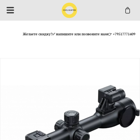
Желаете скидку?✅ напишите или позвоните нам👉 +79517771409