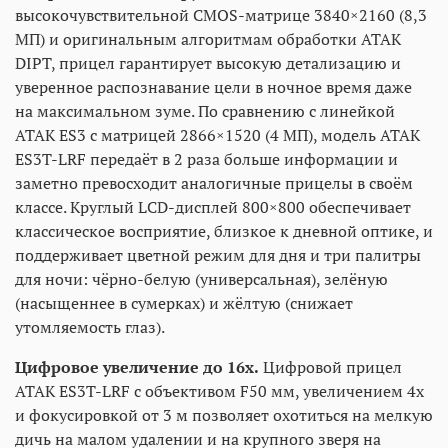
высокочувствительной CMOS-матрице 3840×2160 (8,3
МП) и оригинальным алгоритмам обработки ATAK
DIPT, прицел гарантирует высокую детализацию и
уверенное распознавание цели в ночное время даже
на максимальном зуме. По сравнению с линейкой
АТАК ES3 с матрицей 2866×1520 (4 МП), модель ATAK
ES3T-LRF передаёт в 2 раза больше информации и
заметно превосходит аналогичные прицелы в своём
классе. Круглый LCD-дисплей 800×800 обеспечивает
классическое восприятие, близкое к дневной оптике, и
поддерживает цветной режим для дня и три палитры
для ночи: чёрно-белую (универсальная), зелёную
(насыщеннее в сумерках) и жёлтую (снижает
утомляемость глаз).
Цифровое увеличение до 16x.
Цифровой прицел
ATAK ES3T-LRF с объективом F50 мм, увеличением 4x
и фокусировкой от 3 м позволяет охотиться на мелкую
дичь на малом удалении и на крупного зверя на