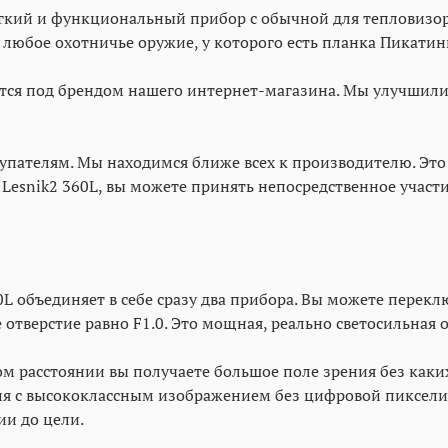
лёгкий и функциональный прибор с обычной для тепловизо
 любое охотничье оружие, у которого есть планка Пикатин
тся под брендом нашего интернет-магазина. Мы улучшил
пателям. Мы находимся ближе всех к производителю. Это 
 Lesnik2 360L, вы можете принять непосредственное участ
L объединяет в себе сразу два прибора. Вы можете перек
 отверстие равно F1.0. Это мощная, реально светосильная 
м расстоянии вы получаете большое поле зрения без каки
я с высококлассным изображением без цифровой пикселиз
ии до цели.