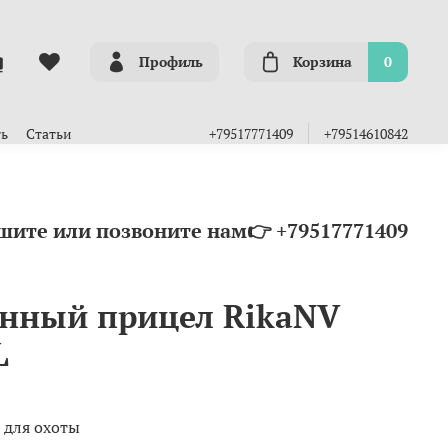
Профиль
Корзина
0
ть
Статьи
+79517771409
+79514610842
шите или позвоните нам👉 +79517771409
нный прицел RikaNV
L
 для охоты