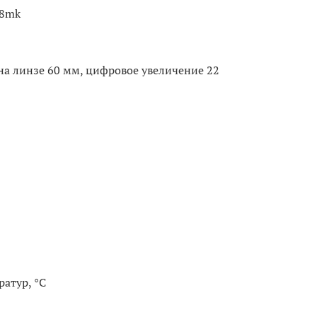
18mk
 на линзе 60 мм, цифровое увеличение 22
атур, °С