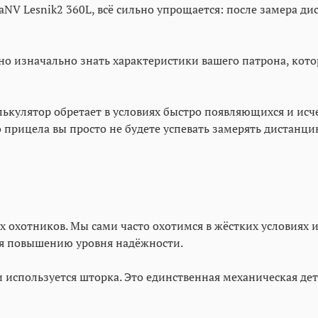
aNV Lesnik2 360L, всё сильно упрощается: после замера ди
но изначально знать характеристики вашего патрона, кото
ькулятор обретает в условиях быстро появляющихся и ис
 прицела вы просто не будете успевать замерять дистанц
х охотников. Мы сами часто охотимся в жёстких условиях 
я повышению уровня надёжности.
используется шторка. Это единственная механическая дета