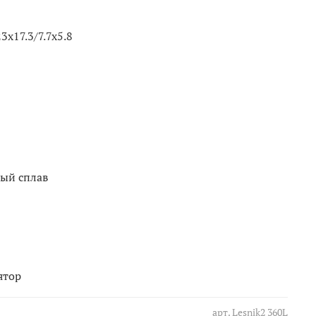
 23x17.3/7.7x5.8
ый сплав
ятор
арт.
Lesnik2 360L