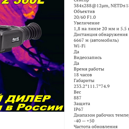
384x288@12µm, NETD≤
Объектив
20/60 F1.0
Увеличение
1,8 на линзе 20 мм и 5.5
Дистанция обнаружения
6667 м (автомобиль)
Wi-Fi
Да
Видеозапись
Да
Время работы
18 часов
Габариты
233.2*111.7*74.9
Вес
887
Защита
IP67
Диапазон рабочих темпер
-40 — +50
Частота обновления