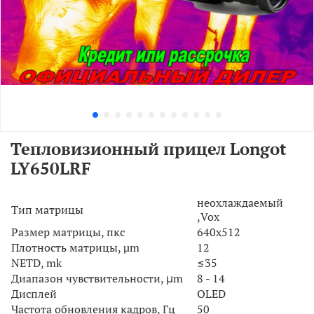
Тепловизионный прицел Longot
LY650LRF
неохлаждаемый
Тип матрицы
,Vox
Размер матрицы, пкс
640x512
Плотность матрицы, µm
12
NETD, mk
≤35
Диапазон чувствительности, μm
8 - 14
Дисплей
OLED
Частота обновления кадров, Гц
50