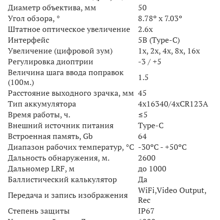
Диаметр объектива, мм
50
Угол обзора, °
8.78º x 7.03º
Штатное оптическое увеличение
2.6x
Интерфейс
5В (Type-C)
Увеличение (цифровой зум)
1x, 2x, 4x, 8x, 16x
Регулировка диоптрии
-3 / +5
Величина шага ввода поправок
1.5
(100м.)
Расстояние выходного зрачка, мм
45
Тип аккумуляторa
4x16340/4xCR123A
Время работы, ч.
≤5
Внешний источник питания
Type-C
Встроенная память, Gb
64
Диапазон рабочих температур, °C
-30ºC - +50ºC
Дальность обнаружения, м.
2600
Дальномер LRF, м
до 1000
Баллистический калькулятор
Да
WiFi,Video Output,
Передача и запись изображения
Rec
Степень защиты
IP67