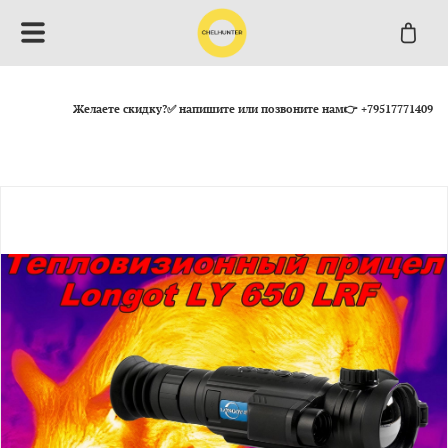
Желаете скидку?✅ напишите или позвоните нам👉 +79517771409