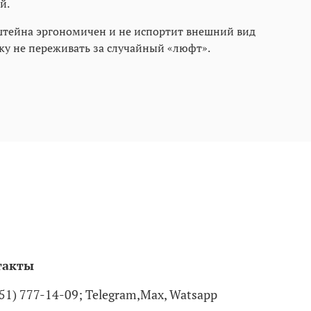
й.
нштейна эргономичен и не испортит внешний вид
ку не переживать за случайный «люфт».
такты
951) 777-14-09; Telegram,Max, Watsapp