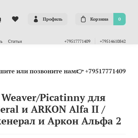
Профиль
Корзина
0
ть
Статьи
+79517771409
+79514610842
шите или позвоните нам👉 +79517771409
Weaver/Picatinny для
eral и ARKON Alfa II /
енерал и Аркон Альфа 2