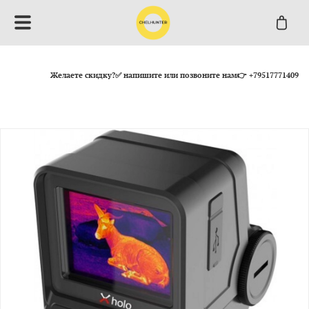
Желаете скидку?✅ напишите или позвоните нам👉 +79517771409