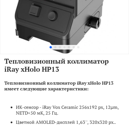
Тепловизионный коллиматор
iRay xHolo HP13
Тепловизионный коллиматор iRay xHolo HP13
имеет следующие характеристики:
ИК-сенсор - iRay Vox Ceramic 256х192 рх, 12μm,
NETD<50 мК, 25 Гц.
Цветной AMOLED-дисплей 1,63'', 320х320 px..