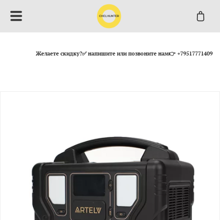
Желаете скидку?✅ напишите или позвоните нам👉 +79517771409