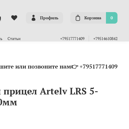
Профиль
Корзина
0
ть
Статьи
+79517771409
+79514610842
шите или позвоните нам👉 +79517771409
прицел Artelv LRS 5-
30мм