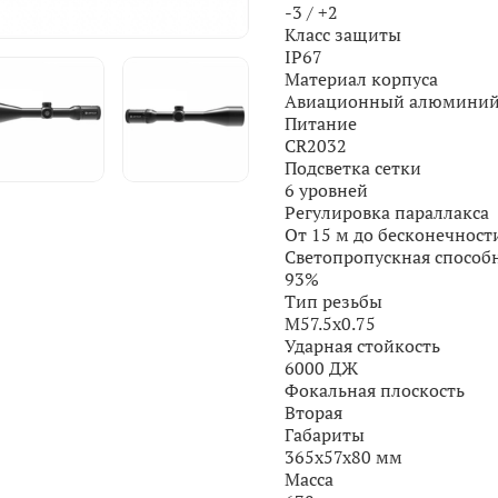
-3 / +2
Класс защиты
IP67
Материал корпуса
Авиационный алюмини
Питание
CR2032
Подсветка сетки
6 уровней
Регулировка параллакса
От 15 м до бесконечност
Светопропускная способ
93%
Тип резьбы
M57.5x0.75
Ударная стойкость
6000 ДЖ
Фокальная плоскость
Вторая
Габариты
365x57x80 мм
Масса