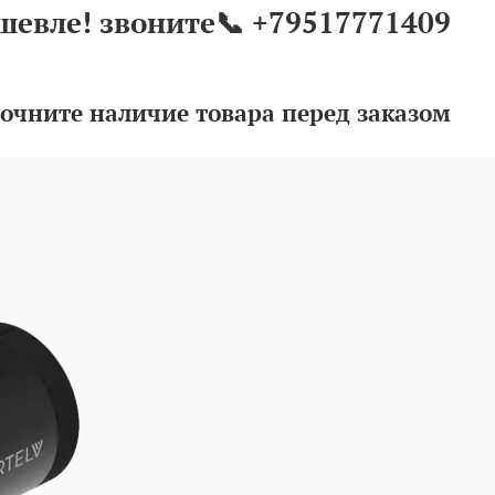
шевле! звоните📞 +79517771409
очните наличие товара перед заказом