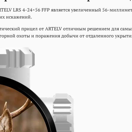
ELV LRS 4-24×56 FFP является увеличенный 56-миллимет
их искажений.
 оптический прицел от ARTELV отличным решением для сам
 горной охоты и поражения добычи от отдаленного укрыти