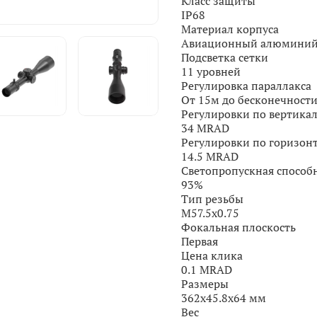
Класс защиты
IP68
Материал корпуса
Авиационный алюмини
Подсветка сетки
11 уровней
Регулировка параллакса
От 15м до бесконечност
Регулировки по вертика
34 MRAD
Регулировки по горизон
14.5 MRAD
Светопропускная способ
93%
Тип резьбы
M57.5x0.75
Фокальная плоскость
Первая
Цена клика
0.1 MRAD
Размеры
362x45.8x64 мм
Вес