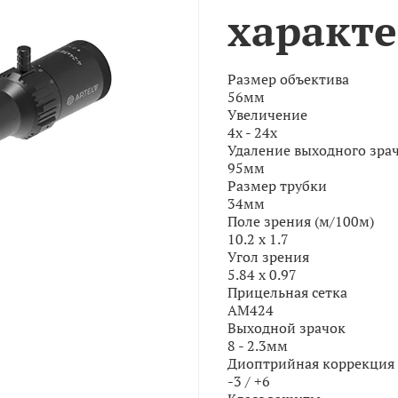
характ
Размер объектива
56мм
Увеличение
4x - 24x
Удаление выходного зра
95мм
Размер трубки
34мм
Поле зрения (м/100м)
10.2 x 1.7
Угол зрения
5.84 x 0.97
Прицельная сетка
AM424
Выходной зрачок
8 - 2.3мм
Диоптрийная коррекция
-3 / +6