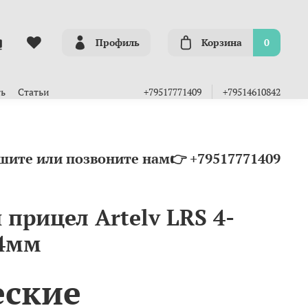
Профиль
Корзина
0
ть
Статьи
+79517771409
+79514610842
шите или позвоните нам👉 +79517771409
прицел Artelv LRS 4-
34мм
еские