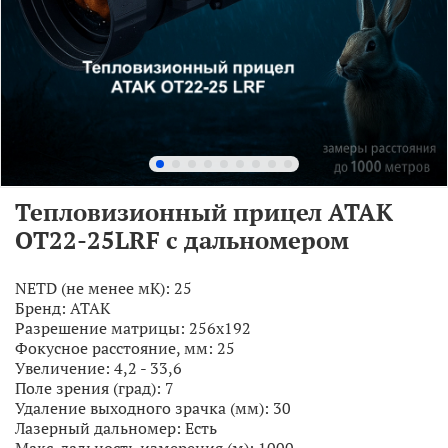
Тепловизионный прицел ATAK
OT22-25LRF с дальномером
NETD (не менее мК):
25
Бренд:
АТАК
Разрешение матрицы:
256x192
Фокусное расстояние, мм:
25
Увеличение:
4,2 - 33,6
Поле зрения (град):
7
Удаление выходного зрачка (мм):
30
Лазерный дальномер:
Есть