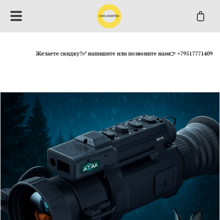
Желаете скидку?✅ напишите или позвоните нам👉 +79517771409