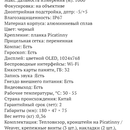
Макс. дальность измерения (м):
1000
Фокусировка:
на объективе
Диоптрийная подстройка, дптр:
-5/+5
Влагозащищенность:
IP67
Материал корпуса:
алюминиевый сплав
Цвет:
черный
Крепление:
планка Picatinny
Прицельная сетка:
переменная
Компас:
Есть
Гироскоп:
Есть
Дисплей:
цветной OLED, 1024x768
Беспроводные интерфейсы:
Wi-Fi
Емкость карты памяти, ГБ:
32
Запись звука :
Есть
Гнездо внешнего питания:
Есть
Видеовыход:
Есть
Рабочие температуры, °С:
30 - 55
Страна происхождения:
Китай
Гарантийный срок (лет):
2
Габариты (мм):
180 × 47 × 75
Вес нетто (кг) :
0,36
Комплектация:
Тепловизор, кронштейн на Picatinny /
Weaver, крепежные винты (3 шт.), накладки (2 шт.),