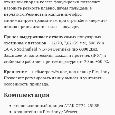
откидной упор на колесе фокусировки позволяет
наводить резкость плавно, двумя пальцами в
перчатках. Резиновый наглазник-гофра
минимизирует травматизм при стрельбе и «держит»
линию прицеливания «глаз — окуляр».
Прицел
выдерживает отдачу
самых популярных
охотничьих патронов — 12/70, 7,62×39 мм, .308 Win,
.30-06 Springfield, 9,3×64 Brenneke (
до 6000 Дж
).
Защищён от запотевания, дождя и протечек (IP67) и
стабильно работает при температуре от -20 до +50 °С.
Крепление
— небыстросъёмное, под планку Picatinny.
Позволяет регулировать длину выноса и учитывать
особенности приклада.
Комплектация
тепловизионный прицел ATAK OT22-25LRF,
кронштейн на Picatinny / Weaver,