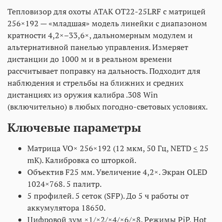
Тепловизор для охоты ATAK OT22-25LRF с матрицей
256×192 — «младшая» модель линейки с диапазоном
кратности 4,2×–33,6×, дальномерным модулем и
альтернативной панелью управления. Измеряет
дистанции до 1000 м и в реальном времени
рассчитывает поправку на дальность. Подходит для
наблюдения и стрельбы на ближних и средних
дистанциях из оружия калибра .308 Win
(включительно) в любых погодно-световых условиях.
Ключевые параметры
Матрица VO× 256×192 (12 мкм, 50 Гц, NETD
<
25
mK). Калибровка со шторкой.
Объектив F25 мм. Увеличение 4,2×. Экран OLED
1024×768. 5 палитр.
5 профилей. 5 сеток (SFP). До 5 ч работы от
аккумулятора 18650.
Цифровой зум ×1/×2/×4/×6/×8. Режимы PiP, Hot