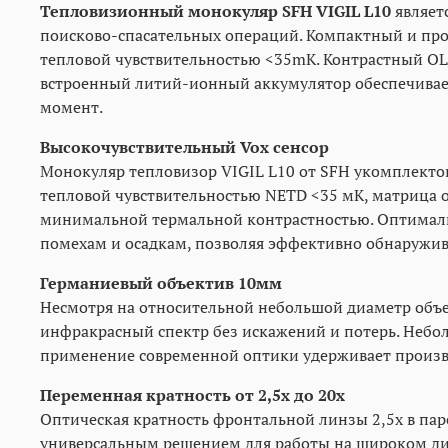
Тепловизионный монокуляр SFH VIGIL L10
являет
поисково-спасательных операций. Компактный и пр
тепловой чувствительностью <35mK. Контрастный OL
встроенный литий-ионный аккумулятор обеспечивает
момент.
Высокочувствительный Vox сенсор
Монокуляр тепловизор VIGIL L10 от SFH укомплект
тепловой чувствительностью NETD <35 мК, матрица о
минимальной термальной контрастностью. Оптимал
помехам и осадкам, позволяя эффективно обнаружива
Германиевый объектив 10мм
Несмотря на относительной небольшой диаметр объе
инфракрасный спектр без искажений и потерь. Небо
применение современной оптики удерживает произво
Переменная кратность от 2,5х до 20х
Оптическая кратность фронтальной линзы 2,5х в пар
универсальным решением для работы на широком ди