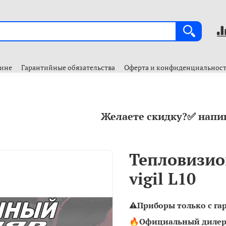
зине
Гарантийные обязательства
Оферта и конфиденциальнос
Желаете скидку?✅ напи
Тепловизио
vigil L10
⚠️Приборы только с гa
🔥
Oфициальный дилер