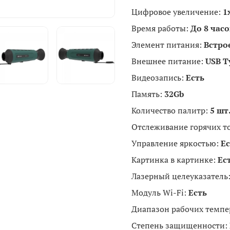
Цифровое увеличение:
1x
Время работы:
До 8 часо
Элемент питания:
Встро
Внешнее питание:
USB T
Видеозапись:
Есть
Память:
32Gb
Количество палитр:
5 шт
Отслеживание горячих т
Управление яркостью:
Ес
Картинка в картинке:
Ес
Лазерный целеуказатель
Модуль Wi-Fi:
Есть
Диапазон рабочих темпе
Степень защищенности: