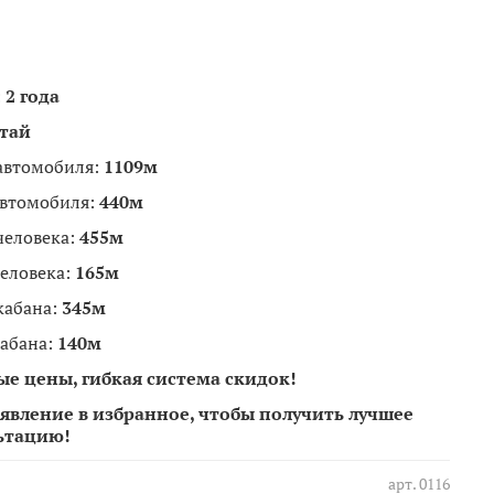
:
2 года
тай
автомобиля:
1109м
автомобиля:
440м
человека:
455м
еловека:
165м
кабана:
345м
абана:
140м
е цены, гибкая система скидок!
явление в избранное, чтобы получить лучшее
ьтацию!
арт.
0116