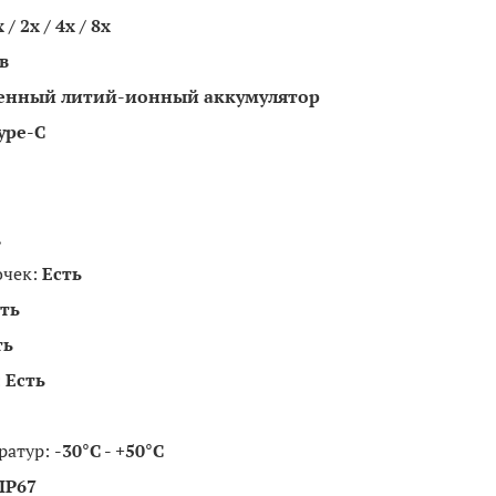
 / 2x / 4x / 8x
в
енный литий-ионный аккумулятор
ype-C
.
очек:
Есть
ть
ть
:
Есть
ратур:
-30°C - +50°C
IP67