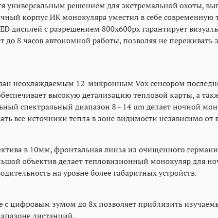
ся универсальным решением для экстремальной охоты, вып
очный корпус ИК монокуляра уместил в себе современную
ED дисплей с разрешением 800x600px гарантирует визуа
 до 8 часов автономной работы, позволяя не переживать
ован неохлаждаемым 12-микронным Vox сенсором последне
беспечивает высокую детализацию тепловой карты, а такж
ьный спектральный диапазон 8 - 14 um делает ночной м
ть все источники тепла в зоне видимости независимо от 
ктива в 10мм, фронтальная линза из очищенного германи
льшой объектив делает тепловизионный монокуляр для н
дительность на уровне более габаритных устройств.
е с цифровым зумом до 8х позволяет приблизить изучаемы
апазоне дистанций.