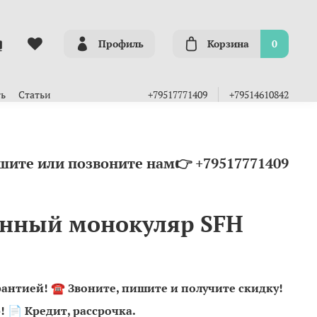
Профиль
Корзина
0
ть
Статьи
+79517771409
+79514610842
шите или позвоните нам👉 +79517771409
нный монокуляр SFH
рaнтией!
☎️
Звоните, пишите и получите скидку!
!
📄
Кредит, рассрочка.