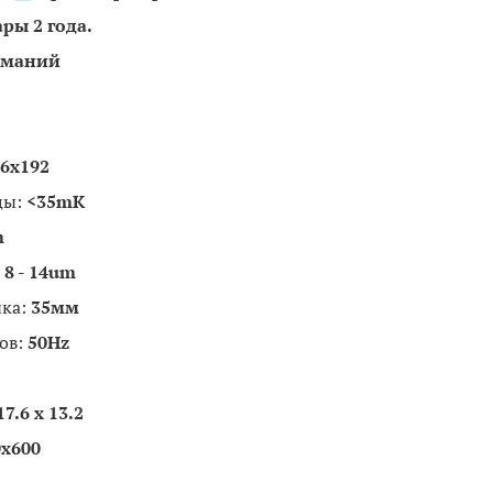
ары 2 года.
рманий
6x192
цы:
<35mK
m
8 - 14um
ка:
35мм
ов:
50Hz
17.6 x 13.2
0x600