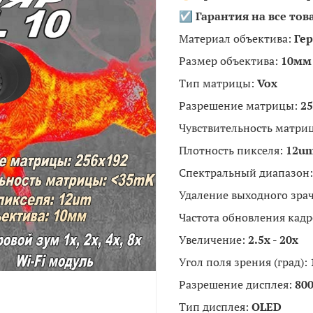
☑️ Гарантия на все тов
Материал объектива:
Ге
Размер объектива:
10мм
Тип матрицы:
Vox
Разрешение матрицы:
25
Чувствительность матри
Плотность пикселя:
12u
Спектральный диапазон:
Удаление выходного зрач
Частота обновления кадр
Увеличение:
2.5x - 20x
Угол поля зрения (град):
Разрешение дисплея:
80
Тип дисплея:
OLED