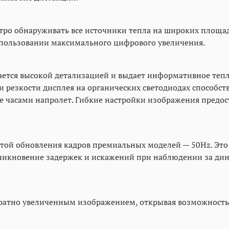
быстро обнаруживать все источники тепла на широких площ
спользовании максимального цифрового увеличения.
ается высокой детализацией и выдает информативное теп
 резкости дисплея на органических светодиодах способст
 часами напролет. Гибкие настройки изображения предост
отой обновления кадров премиальных моделей — 50Hz. Это
озникновение задержек и искажений при наблюдении за д
укратно увеличенным изображением, открывая возможност