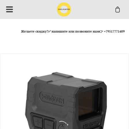
Желаете скидку?✅ напишите или позвоните нам👉 +79517771409